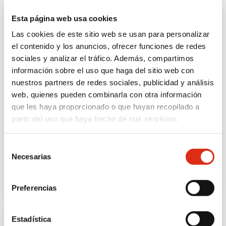
Esta página web usa cookies
Las cookies de este sitio web se usan para personalizar
el contenido y los anuncios, ofrecer funciones de redes
sociales y analizar el tráfico. Además, compartimos
información sobre el uso que haga del sitio web con
nuestros partners de redes sociales, publicidad y análisis
web, quienes pueden combinarla con otra información
BLOG
,
NOTICIAS
,
RESPONSABILIDAD
que les haya proporcionado o que hayan recopilado a
SOCIAL
,
SOCIEDAD
partir del uso que haya hecho de sus servicios.
Noviembre 20, 2023
Colaboración con el Club
Selección
Necesarias
de Atletismo Von Hippel
de
consentimiento
Lindau
Preferencias
Estadística