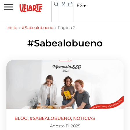
Ir
contenido
Carrito
ES
al
contenido
Inicio
»
#Sabealobueno
»
Página 2
#Sabealobueno
Página
Página
Página
Página
Página
BLOG
,
#SABEALOBUENO
,
NOTICIAS
Agosto 11, 2025