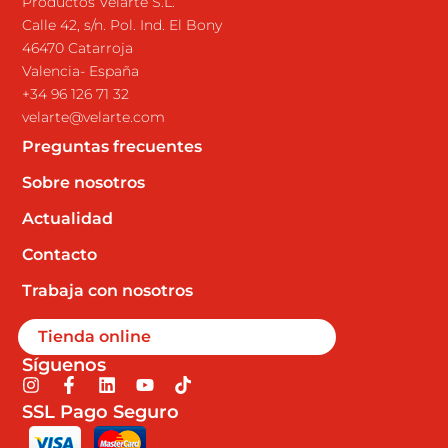
Productos Velarte S.L.
Calle 42, s/n. Pol. Ind. El Bony
46470 Catarroja
Valencia- España
+34 96 126 71 32
velarte@velarte.com
Preguntas frecuentes
Sobre nosotros
Actualidad
Contacto
Trabaja con nosotros
Tienda online
Síguenos
I
F
L
Y
T
n
a
i
o
i
SSL Pago Seguro
s
c
n
u
k
t
e
k
t
t