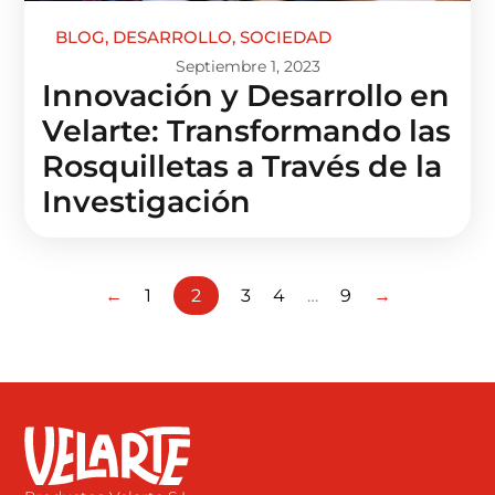
BLOG
,
DESARROLLO
,
SOCIEDAD
Septiembre 1, 2023
Innovación y Desarrollo en
Velarte: Transformando las
Rosquilletas a Través de la
Investigación
←
1
2
3
4
…
9
→