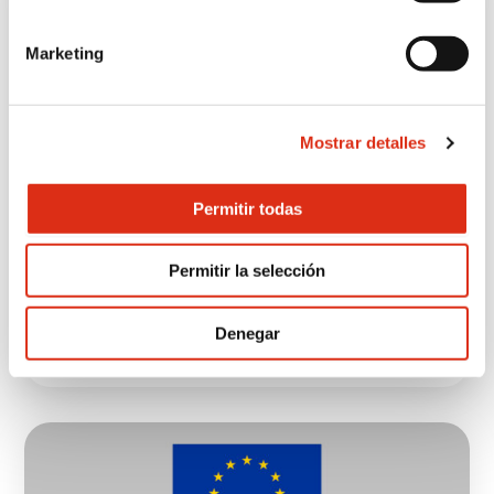
Marketing
Mostrar detalles
BLOG
,
MEDIOAMBIENTE
,
NOTICIAS
,
Permitir todas
SOCIEDAD
Noviembre 3, 2023
Permitir la selección
Velarte y Expedició
Cavanilles.
Denegar