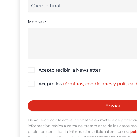
Mensaje
Acepto recibir la Newsletter
Acepto los
términos, condiciones y política 
P
o
r
De acuerdo con la actual normativa en materia de protecció
f
información básica a cerca del tratamiento de los datos rec
a
pudiendo consultar la información adicional en nuestra
pol