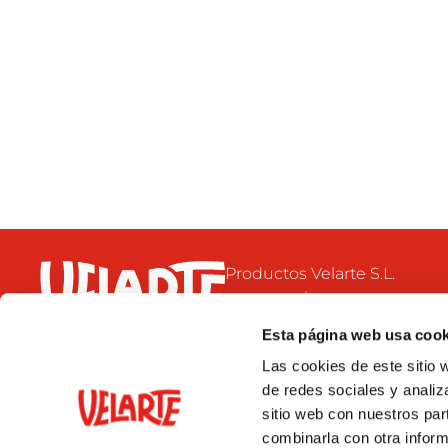
Productos Velarte S.L.
Calle 42, s/n. Pol. Ind. El Bon
46470 Catarroja
Esta página web usa cook
Valencia- España
Las cookies de este sitio 
+34 96 126 71 32
de redes sociales y analiz
velarte@velarte.com
sitio web con nuestros par
combinarla con otra inform