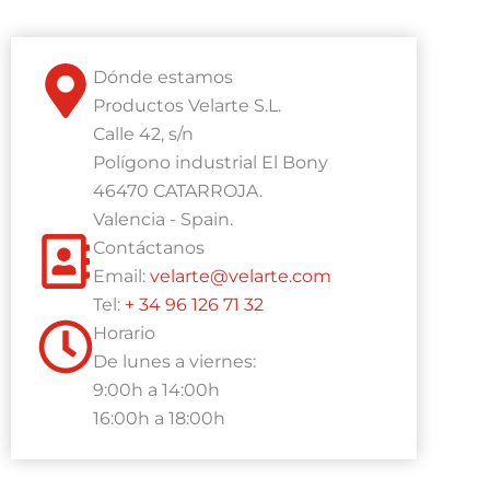
Dónde estamos
Productos Velarte S.L.
Calle 42, s/n
Polígono industrial El Bony
46470 CATARROJA.
Valencia - Spain.
Contáctanos
Email:
velarte@velarte.com
Tel:
+ 34 96 126 71 32
Horario
De lunes a viernes:
9:00h a 14:00h
16:00h a 18:00h