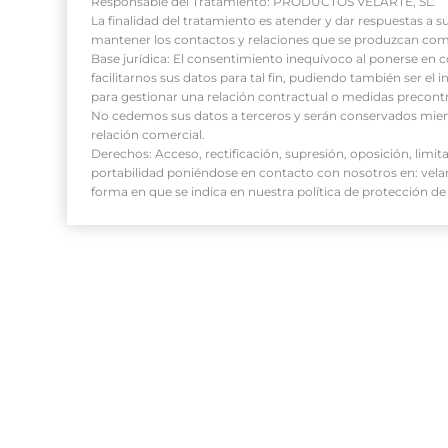
v
Responsable del Tratamiento: PRODUCTOS VELARTE, SL.
La finalidad del tratamiento es atender y dar respuestas a s
o
mantener los contactos y relaciones que se produzcan co
r
Base jurídica: El consentimiento inequívoco al ponerse en 
facilitarnos sus datos para tal fin, pudiendo también ser el i
,
para gestionar una relación contractual o medidas precont
d
No cedemos sus datos a terceros y serán conservados mie
e
relación comercial.
Derechos: Acceso, rectificación, supresión, oposición, limit
j
portabilidad poniéndose en contacto con nosotros en: vela
a
forma en que se indica en nuestra política de protección de
e
s
t
e
c
a
m
p
o
v