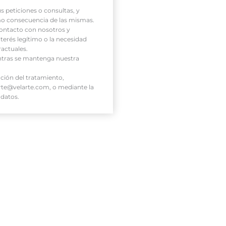
us peticiones o consultas, y
mo consecuencia de las mismas.
contacto con nosotros y
nterés legítimo o la necesidad
ractuales.
ntras se mantenga nuestra
ación del tratamiento,
rte@velarte.com, o mediante la
 datos.