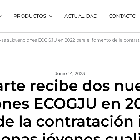
PRODUCTOS
ACTUALIDAD
CONTACTO
vas subvenciones ECOGJU en 2022 para el fomento de la contrata
Junio 14, 2023
arte recibe dos nu
nes ECOGJU en 20
e la contratación 
onas jóvenes cual