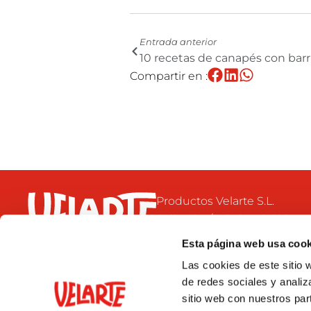
Ant
Entrada anterior
10 recetas de canapés con bar
Compartir en :
Productos Velarte S.L.
Calle 42, s/n. Pol. Ind. El Bon
46470 Catarroja
Esta página web usa cook
Valencia- España
Las cookies de este sitio 
+34 96 126 71 32
de redes sociales y analiz
velarte@velarte.com
sitio web con nuestros par