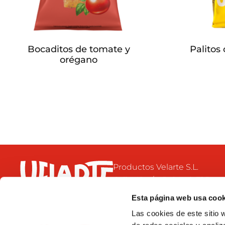
Bocaditos de tomate y
Palitos
orégano
Productos Velarte S.L.
Calle 42, s/n. Pol. Ind. El Bon
46470 Catarroja
Esta página web usa cook
Valencia- España
Las cookies de este sitio 
+34 96 126 71 32