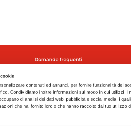
Domande frequenti
y
Chi siamo
 cookie
Attualità
rsonalizzare contenuti ed annunci, per fornire funzionalità dei so
Contatto
ffico. Condividiamo inoltre informazioni sul modo in cui utilizzi il 
 occupano di analisi dei dati web, pubblicità e social media, i qual
Lavora con noi
azioni che hai fornito loro o che hanno raccolto dal tuo utilizzo d
Shop online