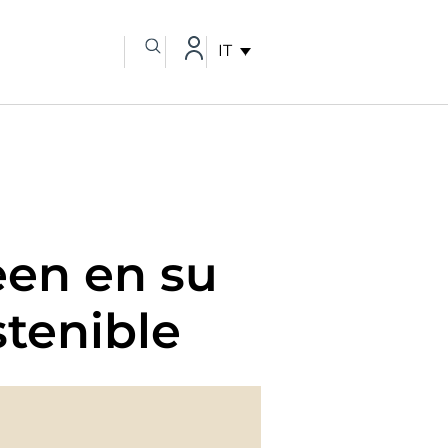
IT
een en su
stenible