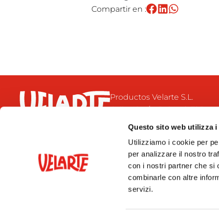
Compartir en :
Productos Velarte S.L.
Calle 42, s/n. Pol. Ind. El Bon
46470 Catarroja
Questo sito web utilizza i
Valencia- España
Utilizziamo i cookie per pe
+34 96 126 71 32
per analizzare il nostro tra
velarte@velarte.com
con i nostri partner che si
combinarle con altre inform
servizi.