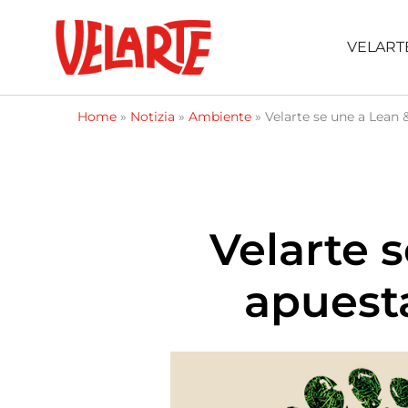
Vai
contenuto
al
VELART
contenuto
Home
»
Notizia
»
Ambiente
»
Velarte se une a Lean 
Velarte 
apuesta