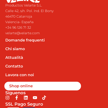
Productos Velarte S.L.
Calle 42, s/n. Pol. Ind. El Bony
46470 Catarroja
Valencia- España
+34 96 126 71 32
velarte@velarte.com
Domande frequenti
Chi siamo
Attualità
Contatto
Lavora con noi
Shop online
Síguenos
I
F
L
Y
T
n
a
i
o
i
SSL Pago Seguro
s
c
n
u
k