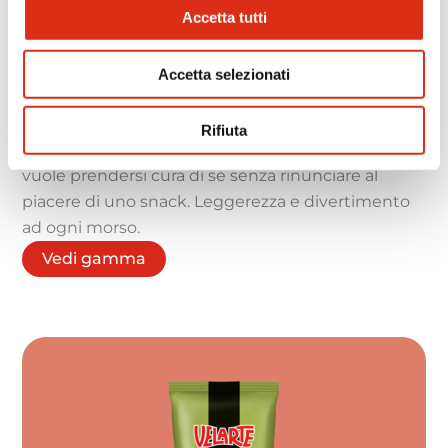
Accetta tutti
Oh my bites
Accetta selezionati
Piccoli, gustosi e pronti a sorprendere. Oh My
Bites è la nostra proposta più recente: bocconcini
Rifiuta
di pane al forno dal gusto deciso, perfetti per chi
vuole prendersi cura di sé senza rinunciare al
piacere di uno snack. Leggerezza e divertimento
ad ogni morso.
Vedi gamma