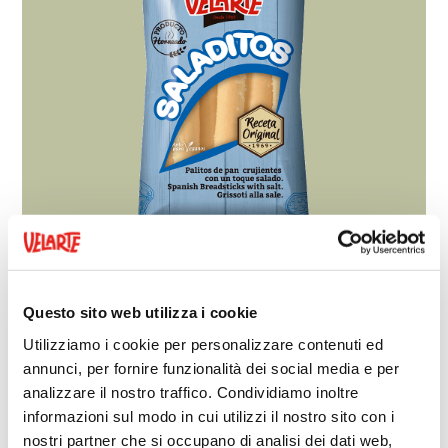
Questo sito web utilizza i cookie
Bastoncini
Utilizziamo i cookie per personalizzare contenuti ed
I classici che non deludono mai. I Bastoncini
annunci, per fornire funzionalità dei social media e per
Velarte sono rotondi, croccanti e disponibili in
analizzare il nostro traffico. Condividiamo inoltre
diverse dimensioni e gusti. Lunghi o corti, sono
informazioni sul modo in cui utilizzi il nostro sito con i
ideali per uno spuntino tra i pasti, da portare con
nostri partner che si occupano di analisi dei dati web,