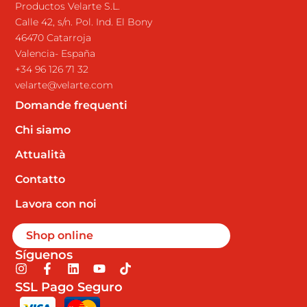
Productos Velarte S.L.
Calle 42, s/n. Pol. Ind. El Bony
46470 Catarroja
Valencia- España
+34 96 126 71 32
velarte@velarte.com
Domande frequenti
Chi siamo
Attualità
Contatto
Lavora con noi
Shop online
Síguenos
I
F
L
Y
T
n
a
i
o
i
SSL Pago Seguro
s
c
n
u
k
t
e
k
t
t