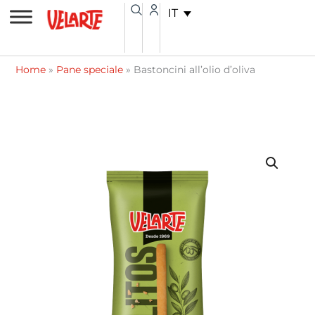
Vai
contenuto
IT
al
contenuto
Home
»
Pane speciale
»
Bastoncini all’olio d’oliva