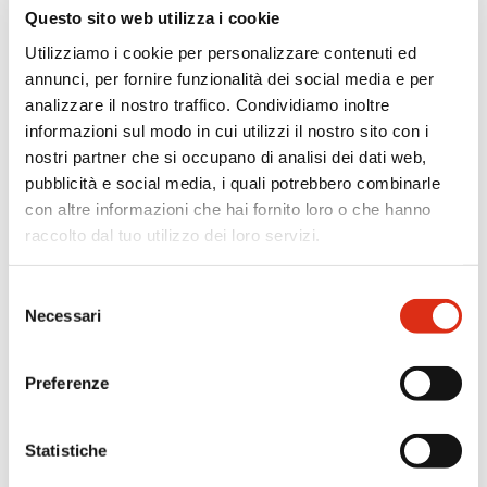
Questo sito web utilizza i cookie
SUGGERIMENTO PER IL CONSUMO
Utilizziamo i cookie per personalizzare contenuti ed
annunci, per fornire funzionalità dei social media e per
analizzare il nostro traffico. Condividiamo inoltre
RECENSIONI
informazioni sul modo in cui utilizzi il nostro sito con i
nostri partner che si occupano di analisi dei dati web,
pubblicità e social media, i quali potrebbero combinarle
ALTRI GUSTI DELLA STESSA GAMMA
con altre informazioni che hai fornito loro o che hanno
raccolto dal tuo utilizzo dei loro servizi.
Ti potrebbe interessare
Selezione
Necessari
del
anche
consenso
Preferenze
Statistiche