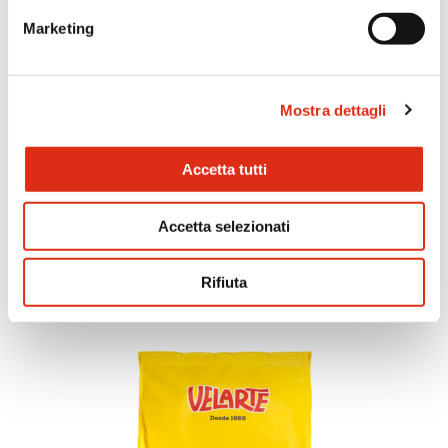
Marketing
Mostra dettagli
Accetta tutti
Bocconcini di pomodoro e origano
Accetta selezionati
Rifiuta