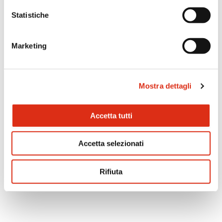
Statistiche
Marketing
Mostra dettagli
Accetta tutti
Accetta selezionati
Bocconcini di pomodoro e origano
Rifiuta