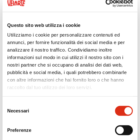
INFORMAZIONI NUTRIZIONALI
Questo sito web utilizza i cookie
INFORMAZIONI AGGIUNTIVE
Utilizziamo i cookie per personalizzare contenuti ed
annunci, per fornire funzionalità dei social media e per
SUGGERIMENTO PER IL CONSUMO
analizzare il nostro traffico. Condividiamo inoltre
informazioni sul modo in cui utilizzi il nostro sito con i
nostri partner che si occupano di analisi dei dati web,
pubblicità e social media, i quali potrebbero combinarle
RECENSIONI
con altre informazioni che hai fornito loro o che hanno
raccolto dal tuo utilizzo dei loro servizi.
ALTRI GUSTI DELLA STESSA GAMMA
Selezione
Necessari
del
consenso
Ti potrebbe interessare
Preferenze
anche