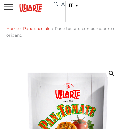
Vai
contenuto
IT
al
contenuto
Home
»
Pane speciale
»
Pane tostato con pomodoro e
origano