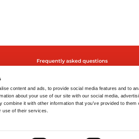
Frequently asked questions
y
About us
s
Our news
ise content and ads, to provide social media features and to an
Contact
rmation about your use of our site with our social media, advertis
 combine it with other information that you’ve provided to them o
Work with us
 use of their services.
Online shop