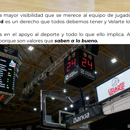
 la mayor visibilidad que se merece al equipo de jugad
ad
es un derecho que todos debemos tener y Velarte lo
en el apoyo al deporte y todo lo que ello implica. 
o porque son valores que
saben a lo bueno.