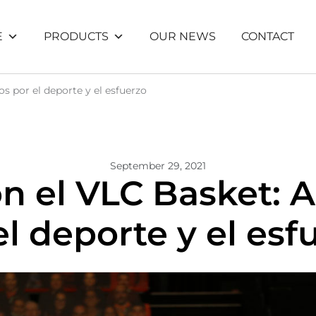
E
PRODUCTS
OUR NEWS
CONTACT
s por el deporte y el esfuerzo
September 29, 2021
on el VLC Basket:
el deporte y el esf