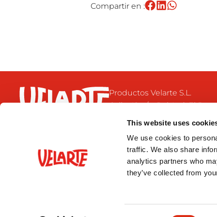
Compartir en :
Productos Velarte S.L.
Calle 42, s/n. Pol. Ind. El Bon
46470 Catarroja
This website uses cookie
Valencia- España
We use cookies to personal
+34 96 126 71 32
traffic. We also share info
velarte@velarte.com
analytics partners who may
they’ve collected from your
Consent