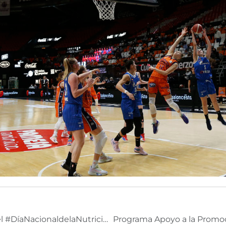
Colaboramos con FESNAD en el #DíaNacionaldelaNutrición