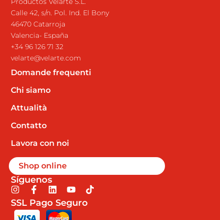
Productos Velarte S.L.
Calle 42, s/n. Pol. Ind. El Bony
46470 Catarroja
Valencia- España
+34 96 126 71 32
velarte@velarte.com
Domande frequenti
Chi siamo
Attualità
Contatto
Lavora con noi
Shop online
Síguenos
I
F
L
Y
T
n
a
i
o
i
SSL Pago Seguro
s
c
n
u
k
t
e
k
t
t