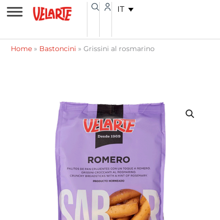
Vai
contenuto
IT
al
contenuto
Home
»
Bastoncini
»
Grissini al rosmarino