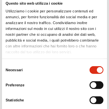
Questo sito web utilizza i cookie
SUGGERIMENTO PER IL CONSUMO
Utilizziamo i cookie per personalizzare contenuti ed
annunci, per fornire funzionalità dei social media e per
analizzare il nostro traffico. Condividiamo inoltre
RECENSIONI
informazioni sul modo in cui utilizzi il nostro sito con i
nostri partner che si occupano di analisi dei dati web,
pubblicità e social media, i quali potrebbero combinarle
ALTRI GUSTI DELLA STESSA GAMMA
con altre informazioni che hai fornito loro o che hanno
raccolto dal tuo utilizzo dei loro servizi.
Ti potrebbe interessare
Selezione
Necessari
del
anche
consenso
Preferenze
Statistiche