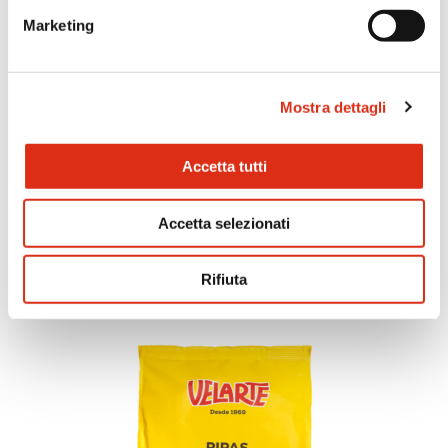
Marketing
Mostra dettagli
Accetta tutti
Bocconcini di pomodoro e origano
Accetta selezionati
Rifiuta